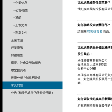
世紀娛樂經營什麼業務？
• 企業信息
世紀娛樂國際控股有限公司
• 公告/通告
• 通函
如何聯絡投資者關係部？
• 上市文件
請查閱
聯繫投資者
頁面。
• 憲章文件
企業管治
世紀娛樂的股份登記機構
行業資訊
股份登記：
財務報告
卓佳秘書商務有限公司
環境、社會及管治報告
香港皇后大道東183號
合和中心54樓
聯繫投資者
卓佳秘書商務有限公司負
投資分析 / 金融界關係
書。如您購買的股票是由
動。
常見問題
公告 (補發已遺失的股份證明書)
如何索取世紀娛樂的新聞
所有新聞稿都會在發佈的